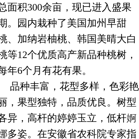
总面积300余亩，现已进入盛果
期。园内栽种了美国加州早甜
桃、加纳岩柚桃、韩国美晴大白
桃等12个优质高产新品种桃树，
每年6个月有花有果。
品种丰富，花型多样，色彩艳
丽，果型独特，品质优良。树型
各异，高杆的婷婷玉立，低杆
婀
娜
多姿。在安徽省农科院专家指